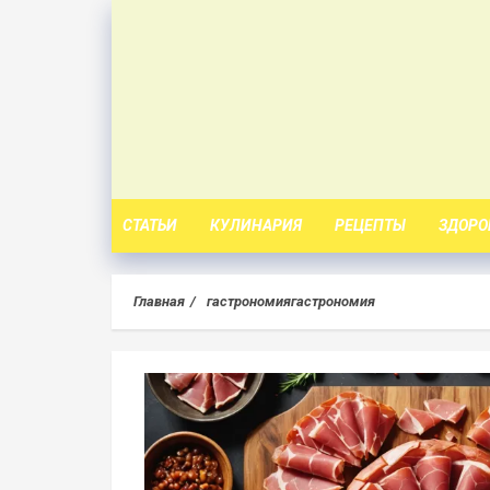
Skip
to
content
СТАТЬИ
КУЛИНАРИЯ
РЕЦЕПТЫ
ЗДОРО
Главная
гастрономиягастрономия