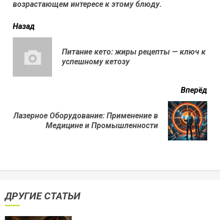
возрастающем интересе к этому блюду.
читать
Назад
еще
Питание кето: жиры рецепты — ключ к
Пр
успешному кетозу
нов
Вперёд
Лазерное Оборудование: Применение в
Next
Медицине и Промышленности
post:
ДРУГИЕ СТАТЬИ