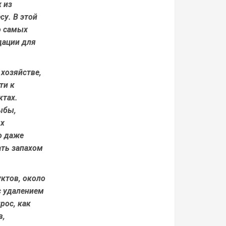
х из
су. В этой
о самых
дации для
хозяйстве,
ти к
ктах.
ыбы,
ых
о даже
ть запахом
ктов, около
с удалением
прос,
как
в,