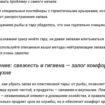
вать проблему с самого начала:
е специальные контейнеры с герметичными крышками, ко
т распространение запаха.
щением рыбы в тару убедитесь, что она тщательно очищен
ьзования сразу мойте тару, не давая запахам впитываться
используйте описанные выше методы нейтрализации запаха
не очень заметен.
ние: свежесть и гигиена — залог комфо
ухне
,
как убрать запах из пластиковой тары: от рыбы
, позволи
вашу кухню чистой, а продукты — свежими и вкусными. Пл
 — незаменимый элемент в домашнем хозяйстве, и правил
только продлит срок их службы, но и обеспечит комфорт п