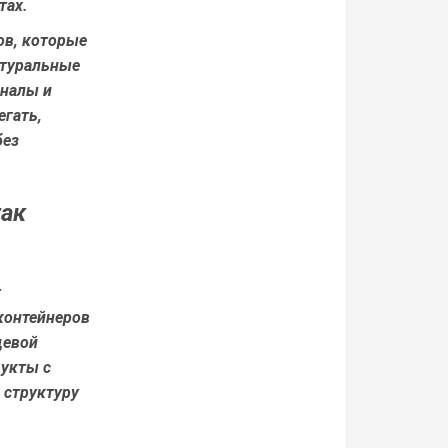
тах.
ов, которые
атуральные
оналы и
егать,
без
так
т
контейнеров
щевой
дукты с
 структуру