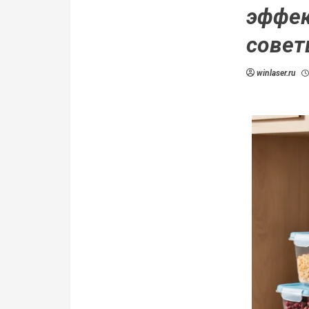
эффек
сове
winlaser.ru