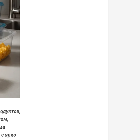
родуктов,
хом,
ма
 с ярко