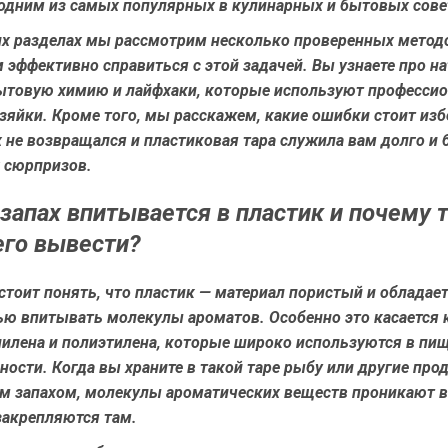
 одним из самых популярных в кулинарных и бытовых сове
х разделах мы рассмотрим несколько проверенных метод
 эффективно справиться с этой задачей. Вы узнаете про н
бытовую химию и лайфхаки, которые используют професси
яйки. Кроме того, мы расскажем, какие ошибки стоит изб
 не возвращался и пластиковая тара служила вам долго и 
 сюрпризов.
запах впитывается в пластик и почему 
его вывести?
стоит понять, что пластик — материал пористый и обладае
ью впитывать молекулы ароматов. Особенно это касается 
пилена и полиэтилена, которые широко используются в пи
сти. Когда вы храните в такой таре рыбу или другие про
м запахом, молекулы ароматических веществ проникают в
закрепляются там.