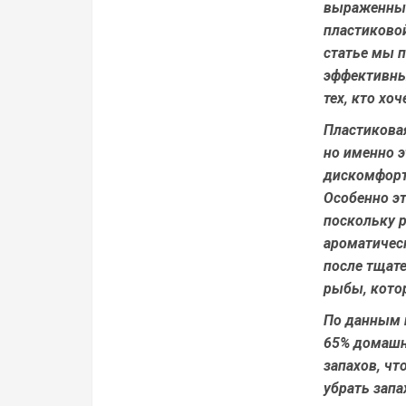
выраженным
пластиково
статье мы 
эффективны
тех, кто хо
Пластикова
но именно э
дискомфорт
Особенно эт
поскольку 
ароматическ
после тщат
рыбы, кото
По данным 
65% домашн
запахов, чт
убрать запа