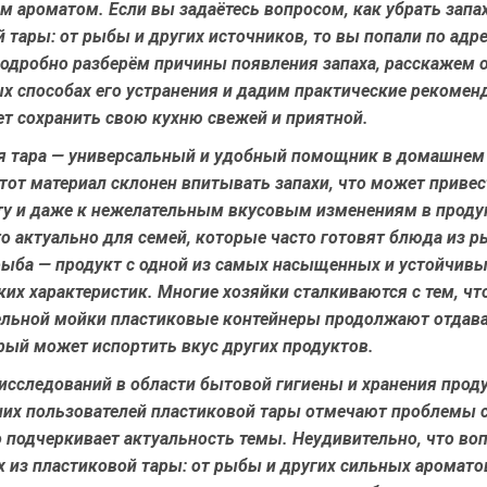
 ароматом. Если вы задаётесь вопросом,
как убрать запа
й тары: от рыбы
и других источников, то вы попали по адре
подробно разберём причины появления запаха, расскажем 
х способах его устранения и дадим практические рекомен
чет сохранить свою кухню свежей и приятной.
я тара — универсальный и удобный помощник в домашнем 
тот материал склонен впитывать запахи, что может привес
у и даже к нежелательным вкусовым изменениям в проду
о актуально для семей, которые часто готовят блюда из р
рыба — продукт с одной из самых насыщенных и устойчив
их характеристик. Многие хозяйки сталкиваются с тем, чт
ельной мойки пластиковые контейнеры продолжают отдава
рый может испортить вкус других продуктов.
исследований в области бытовой гигиены и хранения проду
их пользователей пластиковой тары отмечают проблемы 
о подчеркивает актуальность темы. Неудивительно, что во
х из пластиковой тары: от рыбы
и других сильных аромато