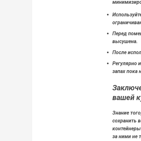
минимизиро
Используйт
ограничиваю
Перед поме
высушена.
После испол
Регулярно 
запах пока 
Заключе
вашей к
Знание того
сохранить 
контейнеры
за ними не 