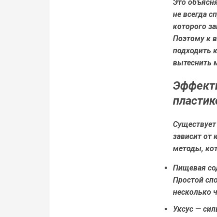
Это объясн
не всегда с
которого з
Поэтому к в
подходить к
вытеснить 
Эффекти
пластик
Существует
зависит от 
методы, кот
Пищевая со
Простой спо
несколько ч
Уксус
— сил