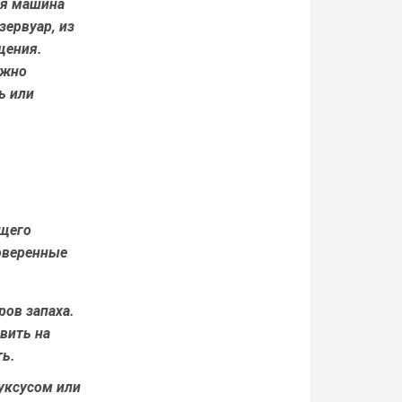
ая машина
зервуар, из
щения.
ужно
ь или
ящего
роверенные
ов запаха.
вить на
ть.
уксусом или