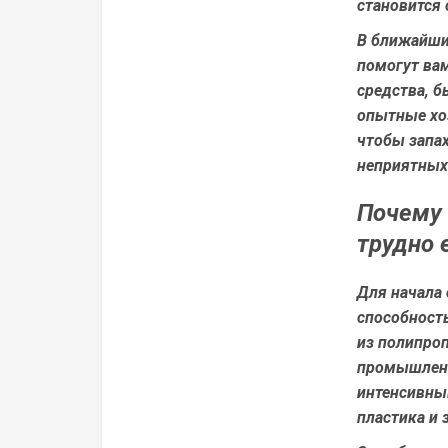
становится
В ближайши
помогут вам
средства, 
опытные хоз
чтобы запах
неприятных
Почему 
трудно 
Для начала 
способност
из полипро
промышленно
интенсивны
пластика и 