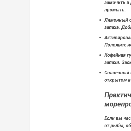
замочить в 
промыть.
Лимонный 
запаха. Доб
Активирова
Положите не
Кофейная г
запахи. Зас
Солнечный 
открытом в
Практич
морепр
Если вы час
от рыбы, об