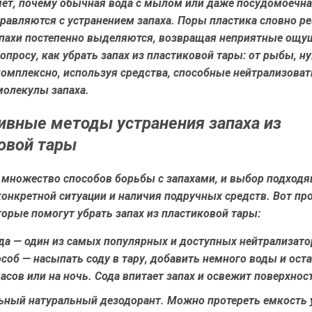
яет, почему обычная вода с мылом или даже посудомоечн
правляются с устранением запаха. Поры пластика словно ре
апахи постепенно выделяются, возвращая неприятные ощу
опросу, как убрать запах из пластиковой тары: от рыбы, н
омплексно, используя средства, способные нейтрализоват
молекулы запаха.
вные методы устранения запаха из
овой тары
 множество способов борьбы с запахами, и выбор подход
конкретной ситуации и наличия подручных средств. Вот п
орые помогут убрать запах из пластиковой тары:
да
— один из самых популярных и доступных нейтрализатор
соб — насыпать соду в тару, добавить немного воды и оста
асов или на ночь. Сода впитает запах и освежит поверхнос
ьный натуральный дезодорант. Можно протереть емкость 