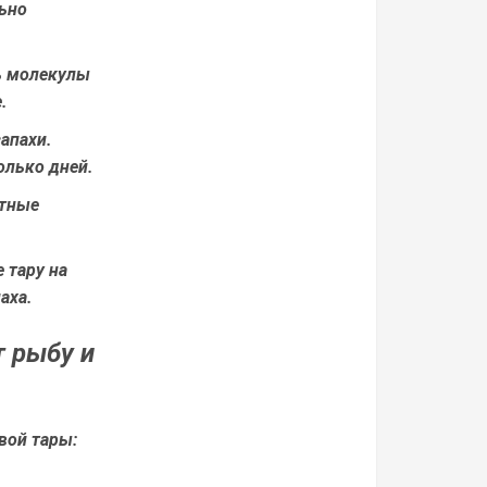
льно
ь молекулы
.
апахи.
олько дней.
ятные
 тару на
аха.
т рыбу и
вой тары: