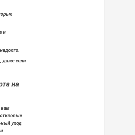
торые
а и
 надолго.
, даже если
рта на
т вам
астиковые
ьный уход
ри