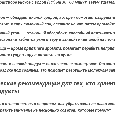
растворе уксуса с водой (1:1) на 30–60 минут, затем тщате
сок
— обладает кислой средой, которая помогает разрушат
авьте в тару лимонный сок, оставьте на час, затем промойте
нный уголь
— отличный абсорбент, способный впитывать з
сколько таблеток угля в тару и закройте крышкой на неск
уща
— кроме приятного аромата, помогает перебить непри
ыпьте гущу в тару и оставьте на сутки.
свет и свежий воздух
— естественные помощники. Оставьте
оздухе под солнцем, это поможет разрушить молекулы зап
еские рекомендации для тех, кто храни
одукты
то сталкиваетесь с вопросом, как убрать запах из пластико
ратите внимание на несколько советов, которые помогут