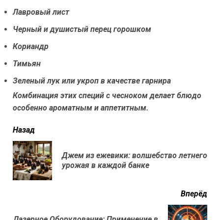
Лавровый лист
Черный и душистый перец горошком
Кориандр
Тимьян
Зеленый лук или укроп в качестве гарнира
Комбинация этих специй с чесноком делает блюдо
особенно ароматным и аппетитным.
читать
Назад
еще
Джем из ежевики: волшебство летнего
Пр
урожая в каждой банке
нов
Вперёд
Лазерное Оборудование: Применение в